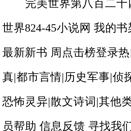
完美世界第八百二十四章 炉火纯青(辰东)-完美世界824-45小说网 我的书架 排 行 榜 最近更新 完本 最新新书 周点击榜登录热门分类：玄幻魔法|武侠修真|都市言情|历史军事|侦探推理|游戏竞技|科幻小说|恐怖灵异|散文诗词|其他类型 小说更新 小说推荐 会员帮助 信息反馈 寻找我们 45小说 完美世界简介 完美世界第八百二十四章 炉火纯青 加入书签 第八百二十四章 炉火纯青类别：玄幻魔法 作者：辰东 书名：完美世界石昊盘坐，身体剧颤不已，因为正在遭受着巨大的苦楚，身上冒出的一簇又一族符文火光，烧的他的血肉模糊。正如外界所言，有些地方出现了大窟窿。就像是他那副破烂甲胄，看起来非常寒酸，上面有一个又一个大洞驸马，莫逃gl。但这是肉身，出现这种情况意味着很糟糕，也很危险，一般来说点燃神火将实现一次完美蜕变，会更强！可是，他这种状况，分明严重伤到了自己，血气在被消耗，长此下去肉身会干枯。哧！火苗更盛了，石昊有些地方的血肉干瘪，破损后露出晶莹的白骨。“好痛！”石昊轻颤，咬着牙关，承受这种磨难。他终于知道，为何古代想走另类成神路的人都死了，没有好下场，这果然不是一般人能忍受的。这才开始，肌体就快遭不住了，出现重创。他有点怀疑，自己能否坚持下来，因为这次要走的路比之古代那些人要狠多了，更加彻底，无所保留。他引动了外部的大道，而非单一的“古火”。此时，一种又一种道则在烧其躯干，燃其精魂，这如同一柄又一柄仙剑斩来，在割肉、在裂魂，剧痛难忍。以天地为铜炉，以万道为火，熬炼自己，这不是一般人可承受的，才开始石昊就知道这可能是绝路。一条又一条青石路，出现波纹，如一簇又一簇火焰，向着石昊那里凝聚，将他缠绕。这才十几道而已，就已如此，可想而知后面会多么的艰难，一个弄不好当场就会形神俱灭！几个月来的感悟，石昊在这里与青石路蕴含的道沟通。而今顺势牵引，让十几条道则加持在自己身上。“我做的不够好，有偏差，这不是熬炼。这是在自我毁灭。”石昊默默思量，自我总结。他觉得，的确引动了十几种道则，但是却并没有将天地铜炉运用好，而是直接在焚毁自己，有所失误。十几条青石路，波纹更亮了，如同一条又一条光蛇游来，缠住石昊，要勒进他的体魄中。危机更重了。石昊的身上出现了更严重的伤，有些地方甚至要断开了，这是十几种道则在释放，在燃烧，在斩他。“不是如此！”石昊倏地睁开了眼睛。他知道，必须得改变了，不然自己多半危矣，这条路走不到尽头就得伤殒。“乾坤为炉！”瞬息间，他挣脱出来，离地而起，依旧盘坐。悬在那里。在其周围，虚空扭曲，模糊了下来，看起来朦朦胧胧。轰！一声巨响，那天穹仿佛压了下来。再一声剧震，那青石路似腾起。贴近了他。这个地方发生诡异的变化，仔细看，却是那虚空在凹陷，在发生改变，十几条道则化成的火光被撑开了。离开其躯。无形间，在其体外，像是有一座炉鼎，那是以虚空凝练而成，将他收在当中。特别是，当他的肌体发光，神芒透体而出时，可以清晰的看到，圣光被拘禁在一个鼎炉内绝色千金之这个妖孽是我的。外界，众人心头一颤。此际，石昊的体外，有一个炉鼎，被光填满后才可见到，不然的话难以辨别。扭曲虚空，拘禁天地，熔炼为炉鼎，真实显化！若非内部填满石昊的神力光辉，外人很难见到，只能模糊的感知。这是一种奇景！至此，缠绕在他身上的十几道光束，化成火焰，开始沸腾，煅烧那口炉鼎，而非裹在他的身上。这有点匪夷所思，让外界许多人面面相觑。“他图谋甚大，走上了这样的一条路，比古代那些绝艳天下、最终殒落或废掉的人还彻底！”有教主自语，神色严肃。至此，其他人都吃了一惊，居然给了他这么高的评价，荒、罪、石昊要逆天吗？石昊神色平和了很多，身在炉鼎内，被十几道火光燃烧、炙烤，他默默的体悟，让自己心中宁静。“应该如此！”乾坤为炉，万道为火，现在展现出雏形。石昊于虚空中开辟熔炉，真身盘坐当中，以十几条道火焚烧。这个时候，那里一片璀璨，那本来不可见的熔炉被血气与法力填充，被道火包裹，其形可见，朴质而自然。时间流逝，一晃眼就过去了半个月，道火不熄，越来越盛，这里也越发的神秘。石昊身处鼎中，如同一炉大药，在被熬炼，汲取天地精华，吸纳道火精粹，壮大自己。他身上的伤，那些大窟窿渐渐的愈合了，肌体发出光，不再缺乏生机。“还是不对，与我的本意不符。”鼎中，石昊思索，他的伤好了，由于道火经过炉鼎的隔离，温和的部分进入身体，修复了他伤体。他的确得到了好处，但是这并非他要走的路。“我是要看这些道，这些路，而不是去复制，去模仿，去全部走上一遍。”石昊目光坚毅，他要超脱，而不是要重走古人这些道，他只是观看过就好。“我只是以这些道为火，烧身燃神，锻造真我，而不是去效仿古法！”石昊说道。下一刻，鼎依旧在，但那十几道火不同了，盛烈而炽热，烧进了鼎内，刺透了他的躯体，令他浑身喷火。尽管经过炉鼎阻挡，去掉了暴烈，但依旧可怕无比。石昊观道，但是并不是效仿古法，不是在模仿，而是以火焚烧与锻造自己，一时间他身上又出现伤了。外界，众人吃惊，有些看不透他了。“他的肉身极强，走到了尊者所能达到的绝巅，甚至可以说，再造出了一段路，不然怎么能够承受！”有人说道。一些教主双目幽深。盯着那里不说话，他们想到了一些事，除非经历过天劫，才能抵住这般的道火。不然的话。一般的尊者进去，直接就成灰烬了，怎么可能抵挡住。想走他这种路，肉身必须坚固，元神也要强韧，不然十几条道火缠身，早晚要成为劫灰清城笑。“他……难道真的想悟透三千条青石路所承载的道，然后藉此成神，这……不可想象！”有天神心中大动。尽管知道无人可以做到，不可能成功。但还是为他的疯狂而感到吃惊。其他人闻言，也都震撼，这个少年的气魄未免太大了，要掌握三千条青石古路上的道，藉此成神？“他疯了吗。这样做不可能有结果。”有人摇头，确定他注定会失败。就是参悟一生也不可能全部掌握，而那里可是仙古，不是什么净土，谁会给他时间？要不了多久就要有激战了。他一旦被人发现，必遭猎杀！“错了，他的目标很远。比你们想象的更过，并非真正要效法三千条古之大道。”这个时候，一辆紫金辇车中有人开口。混沌气迷蒙，辇车仿佛悬在开天辟地前，神秘而不可测。这是当世皇族的战车，有人怀疑。那里静坐着该族有史以来最强大的人，而他看透了那少年要做什么。“他，只是将那三千条青石路上的道则当作了炉火，而非其他，只是在观与看。而不是全面模仿。”紫金辇车中传出这样的话。“这是……为什么？”连一些教主都蹙眉，并未看清到这一步。掌握青石路上所有的法，很难，不可做到，可若有了这样的目标，气魄很宏大，前景壮阔，可以用一生去拼，也许真能有成。他……居然不是再打这个主意？“他有野望，不想被这天地禁锢，要跳出，所谓的三千种大道火光，对于他来说真的是只是‘火’，而非其他，要超脱这些道。”紫金辇车中，皇族的强者说出这样一番话。所有人都是一怔，暗自心惊，这个少年竟然要走这样的路？敢如此！若是石昊能够听到，一定会吓一跳，有人看出了他的一些想法，洞悉了他要走的一部分路。只是，知道又如何？又有几人敢走呢。事实上，在外界这里，很多人心里都在大骂他是个疯子，这是在找死，以万道为火，焚烧己身，必成灰烬。“就是举世皆知他的路，又有谁敢去走，而他自己也难以成功。”有教主道。“他该不会曾经渡过最可怕的天劫吧，你们看，他又在加火了，焚烧炉鼎，锤炼己身。”有人惊道。仙古内，青石路上空。石昊引来的道火更多了，一条又一条，发出波纹，化成光束，形成火焰，焚烧乾坤炉鼎！在此过程中，石昊的肉身再次出现了一些破损处，因为这种火太强大了，不止一种，而是增加到了几十种。所有这些都在按照心中所思而来，一步一步踏出他自己的路。“一百零八道火焰了，他居然承受住了？！”外界，人们吃惊。“因为，他很清楚，不可能一蹴而就，虽然沟通了一百多条青石路上的道则，但是并未让它们沸腾、狂暴，而只是引动‘小火’，慢慢适应，熬炼己身。”有人道出真相。而后，石昊不再加了，他盘坐炉鼎中，通体莹莹灿灿，在发光，也在燃烧穿越隋唐之乱世攻略。他自己身被点燃了部分，血肉在干枯，整个人都瘦了一大圈，那是精气神在被锤炼，不断压榨、凝缩。除此之外，他身上也出现了更多的伤，有窟窿，有裂痕，道火无穷，即便再怎么控制，也会有损己身。直到又过了一个月，他渐渐适应了，伤口才没有继续增加。但是，此时他浑身焦黑，跟木炭似的了，大小窟窿与伤痕有上百处！“天地为熔炉、皮肉为熔炉，元神为熔炉……”石昊说道，他做出了大胆的举动。让乾坤炉鼎的壁稀薄，放任火光涌入，直接煅烧己身！这很可怕，又经历一个月的焚身熔神。石昊干巴巴了，肉身干枯，伤口都不见了，因为血肉成皮。贴了在骨头上。此外，元神被熬炼的缩小，化成一轮刺目的光团！到了后来，炉内与炉外，火光一致了，如果撤去天地熔炉直接烧己身，区别也不会太大了。一晃眼，石昊来到仙古九个月了，时间匆匆！而此时，历经这么漫长的时间。炉内的火化成了青色，一百零八种道则火光一致，融在一起，焚烧他的身与神。“炉火纯青，这种修行、蜕变。第一步走到了头，该告一个段落了。”石昊明悟。一百零八种古之大道，虽说只是点燃部分光光，并非真正沸腾，再现大道，但也足够惊世了，这么多融合在一起。动辄就可将人烧成尘埃。“就以这种程度的火焚烧，直到三千种大道火光齐现。”石昊定下目标。若是真的成功，还可以考虑，加大每一种火的强度，进一步沟通，释放大道神威。“我没看错吧。一百零八种大道火光，烧了他几个月都没死？！”“不仅如此，你们看到了嘛，炉火纯青，熬炼他到了一定的极致！”外界。有人震撼。当虚空扭曲，乾坤炉鼎化掉，而一百零八道火消退后，石昊坠落了下来，一头栽在青石阶上。“妄自而为，烧废了！”有人做出判断。就是一些教主也蹙眉，感觉他的确把自己烧坏了。这个时候的石昊，简直像是个骷髅，通体焦黑，皮包骨头，缺少生命精气。他倒在那里，一动也不能动。“孩子，你千万不要有事，快快醒来。”不老山那里，有人低语，带着哭腔与悲意。一等就是三天，石昊都无动静，肉身干枯，生气越来越少。“死了吗，应该是焚坏了真身。”冥土的人说道，他们对生与死理解的很深。直到第五日，石昊才复苏，慢慢爬了起来，他蹙眉，一步一步向青石路外走去，接近那诸多的斑斓小千世界。“必须要补充精气与神力了，不然会很糟糕。”他轻语。“这个样子，还想去斑斓世界，估计随便跳出一个尊者都能将他斩掉，伤的太重了光盛王朝。”外界，一群人盯着石碑，看着他，不禁摇了摇头。至于火云洞、冥土、天国等教的人马，更是露出淡淡的冷意，石昊以这种状态进那些古界，多半会惨死。“咦，他进入了我族初代所在的小千世界，在自寻死路吗？”妖龙道门的人大笑，没有想到，石昊竟闯进了那里。其他人也都露出异色，须知，妖龙道门的初代就在里面，三四个月前就已点燃神火，完成蜕变，成就了神位！“好浓郁的天地精气。”石昊深深吸了一口气，极目远眺，他发现大地尽头有瑞霞蒸腾，精气更浓烈。他徒步前行，最后看到了一座石崖，明净如玉，熠熠生辉，而在山壁下，有一口泉，那里瑞光澎湃，不断有神霞与水雾蒸起。“一口神泉！”石昊惊喜。“什么人，滚开，我家大人在闭关，不得打扰。”“丑鬼，走开！”山地中，接连出现十几道身影，都已由尊者蜕变为神火境高手，守在此地，不让人接近。石昊没有理会，而是盯着那口神泉，他见到了一条蛟龙，在当中沉浮，浑身透亮，宛若玉石雕刻而成。外界，所有人也都见到了这一幕。妖龙道门的人都露出异色，他居然自己走到了这里，接近了他们这一脉的初代的闭关地。“嘿嘿，哈哈……”他们不禁大笑，这简直是自寻死路。以他这种状态，都烧废了，躯体干枯，缺少精气神，如何对抗已经成神的妖龙族初代？是以，该族上下很多人都笑了，无比畅快。“这真的是一报还一报，要让我族初代亲自斩了这罪血后代，为我等在灵界所受的耻辱讨个说法！”有人咬牙道。其他大教也有不少人暗叹，荒够倒霉的，身体遭创严重，几乎烧死，刚进这一小世界，居