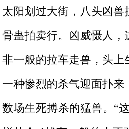
太阳划过大街，八头凶兽
骨蛊拍卖行。凶威慑人，
非一般的拉车走兽，头上
一种惨烈的杀气迎面扑来
数场生死搏杀的猛兽。“