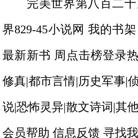
完美世界第八百二十九章 得手(辰东)-完美世界829-45小说网 我的书架 排 行 榜 最近更新 完本 最新新书 周点击榜登录热门分类：玄幻魔法|武侠修真|都市言情|历史军事|侦探推理|游戏竞技|科幻小说|恐怖灵异|散文诗词|其他类型 小说更新 小说推荐 会员帮助 信息反馈 寻找我们 45小说 完美世界简介 完美世界第八百二十九章 得手 加入书签 第八百二十九章 得手类别：玄幻魔法 作者：辰东 书名：完美世界“哧！”一抹蓝光腾天，想要遁走。然而，石昊更快，先是一脚跺下，让银袍初代洛道大口咳血，难以动弹，而后他冲天而上去追击。刷！光芒一闪，鲲鹏极速再加上缩地成寸*，让他一跃而过，截断前路，挡住蓝一尘，冷漠的看着。“臣服，或者死亡。”他话语不高，但是听在众人耳中，却如惊雷一般，要让两名初代当仆从，这是何等的大气魄。下方，打神石发光，瞬息放大，如同一座大山般，镇压在银袍初代的身上，死死的将他压在了那里。天空中，蓝一尘面色阴沉，堂堂初代怎能臣服，可是他觉得，自己多半不是对手，这样力拼的话，可能会殒落。“轰！”石昊不给他时间考虑，直接出手，霸气无边，圣光滔滔，让虚空塌陷。不臣服就是死，他没有任何的迟疑，全力出手！蓝一尘变色，催动宝术，迎了上去，不可能坐以待毙，一片蓝色金属光飞出，化成一柄又一柄神剑，斩向石昊。他为精金化形而生，故此身体具有金属杀伐气，随意化形，能喷薄出无数的兵器。“当当……”然而，让蓝一尘变色的是，所有强大的金属神剑都被石昊的手掌截断了，火星四溅[快穿]拯救BOSS。蓝一尘后退，张口长啸，炽热的金属液体出现，他召唤山川间的金属，如火山喷发般，从地面冲起。这种景象很惊人，鲜红的浆液，化成各种兵器，伴着符文，铺天盖地。无穷无尽，如同一片汪洋滔天众人骇然，这等攻击手段果然可怕，这天地间的金属物质听从他的号令。都衍生出骨文，化作攻击武器，杀向敌手。这取之不尽，用之不竭，天地间到处都是他的神兵利刃，在这一过程中，金属无尽，杀气滔天。石昊讶然，仔细的看着，掌握某种元素后。居然有这样的手段，令他惊异。不过，他并不怕，每次出拳都是金属液体四溅，再炽热的浆液也无法灼烧其躯。令他看起来神武无比，如同战仙临世。“轰！”浪涛击天，赤红如血，如同大地下的岩浆爆发，从火山口冲向高空。事实上，这些都是金属液体，但当中内蕴强大的符文。化成江海，席卷天地，围剿石昊。而在此过程中，蓝一尘融入了金属液体中，躲了起来，在暗中出手。他觉得自己不敌，还可以逃走。看到两人厮杀，众人神驰目眩。“只有这些本领了吗？”石昊说道，在他的身上，开始出现电芒。噼啪作响，而后万丈雷电从天而降。一瞬间，如同银河坠九天，各种电弧飞舞，没入金属液体中，让这里暴动！雷电在金属中爆发，盛烈无比。蓝一尘闷哼，当场被击飞了出来，他脸色难看，这种霸道无双的雷道宝术死死的克制了他，完全针对他的精金属性。天地间宁静了，他没有再驾驭金属，而是直接冲向石昊，近身搏杀。他虽然知道，多半不敌，但是不可能束手就擒，而是动用了自己最强大的本领，以金属之体近战。“当！”这天地间像是在打铁，又如神雷轰顶，震耳欲聋，声音太大了。两人的拳头撞在一起，石昊的的掌指无恙，宝辉闪动，妖异惊人。蓝一尘剧震，满脸不可思议之色，这个少年的肉身得多么的强横？让他那金属化成的神体都变形了，剧痛无比。“杀！”他怒啸，同石昊大战，不相信对方的肉身比他这个金属人还厉害。“当、当……”一声又一声金属音，穿金裂石，震的人耳膜都要撕裂了，可怕而惊人，两人在高空交击时，震出一道又一道涟漪。那些涟漪扩散，波及到了远处的山峰，直接将一些山头削落，而后爆碎。可以想象他们的力量有多么的巨大！众人傻眼，震撼莫名。蓝一尘的掌指完全变形了，而手臂、肩头、胸腹等部位，在彼此撞击的过程中更是凹陷了进去，不成样子怦然心动。“砰！”当两人的腿撞向一起时，蓝一尘彻底放弃了这种攻伐，因为整条右腿原本笔直，可现在歪七扭八，被对方那记鞭腿扫的不成样子。“这……”他心头发寒，在自己最擅长的领域都不敌，败的很彻底。他相信如果换做一个血肉之躯的生灵的话，早已爆碎，成为血与骨，而他是金属之体也已变形，将要折断了。比拼宝术，他更吃亏，那种雷道神通死死的克制了他。他一声长叹，自身足以抗衡初代，比之洛道只强不弱，可在这个少年面前却无任何优势。“砰！”一道粗大的雷电，几乎将他击穿，将蓝一尘轰落在地上，与那洛道并排躺在了一起。“最后问一遍，臣服，或死亡，选好了吗？”石昊低头俯视。他觉得，这两人实力很强，若是在他闭关时帮忙去寻找圣药等，供他修行，可以省去一大截时间。远处，一群强者寒毛嗖嗖的，一个个全都倒退，这个人太凶残了，那可是两名初代，任何一人都足以横扫一片天地，结果那个人却要收他们为仆人。外界，各教修士自然大震动，所有人都动容。初代是何等的超然，，可眼下却被石昊轻易击败，根本不是对手，将沦为为其仆从！“好凶残！”人们不得不叹。当然，最为难的肯定是蓝金岭，还有赤州洛家的人，那可是他们年轻一代的最强者、初代，就这样被擒。臣服，还是死亡？外界，这两家人脸色难看，心都提到了嗓子眼。他们自然不希望族内的最强传人被石昊收为仆从，但也不希望他们死去。那样的损失太大了。一时间，他们两难，脸色要多难看有多难看。“这个杀星！”两族人真的怕了，只要石昊一拳轰出。那么他们族内的最杰弟子就完了。此时，他们忽然觉得，哪怕臣服也好，只要能活下来，未来就还有希望。“别冲动，忍住啊，千万要活着。”一些人害怕了，不禁自语出声，结果引发其他教修士侧目。仙古，小千世界内。“可以告诉我你是谁吗？”蓝一尘开口。“荒、罪血后代、石昊。”石昊一连说了三个身份。蓝一尘身体剧震。吃惊的看着他，喃喃道：“我就知道，踢到铁板了。”不说其他，但是荒的身份，就足以让他长叹。雷帝宝术一出，会死死的克制他。石昊没有多说，怕打击他信心。洛道也是神色复杂，无论如何也没有想到，遇上了这尊魔王，其凶名赫赫，震动上界。连仙殿传人的次身都给斩了，如果知道是他，怎么可能会半路摘桃子，抢他神药。至于远处的那些人，一个个头皮发麻，无论是荒。还是罪血后代，那可都不是一般人能惹的，他们一哄而散，全都跑了。荒在这一代人中太有名气了，早在元天秘境时就已经煮过初代吃了妙云天。更遑论后来跟天人族的战斗等。如果不是初代，或者一族至尊，谁敢去惹他，故此一群人吓到发毛，一起溃逃。“你……还是荒？”旁边，红凰结结巴巴，才知道石昊还有这样的身份，原来早就来到了上界了，闯出了这么大的威名。地上，两名初代都低头，蓝一尘小声道：“你该不会想奴役我们一辈子吧，如果是这样我宁愿去死！”石昊知道，两人知道了他们的身份，心中的傲气被削去了不少，已然有些松动了念头。“离开仙古，我们各走一边，谁都不欠谁，在这里也不是非要奴役你们，只是请你们帮忙，在寻自己的造化时，也帮我找一些圣药、不死神泉等，我很需要。”石昊说道。两人无言，说的这么好听，还不是将他们视作手下，依旧是仆从待遇。“我所说是真的，你们不是奴仆，是我道友，不会夺你们造化，我只需要含生命物质多的药草等。”石昊笑眯眯的说道。两人腹诽，有这样揍道友的吗，身体都快被拆了，有这样拿脚丫子踩着道友的吗？浑身骨头都快断了。最后，两人被放开，皆低着头，同意了他所谓的彼此“相互照应”的说法。远处，还没有彻底离去的几名修士看到了这一幕，都震惊，两大初代真的臣服了？这绝对是一则惊人的消息！“有人收服了初代，这是大事件啊！”他们大震动，这注定要引发波澜。外界，各教修士也是一惊，眼皮直跳。蓝金岭的强者还有赤州的洛家的人都暗自长出了一口气，虽然族中的人杰被俘，成为仆从，但总算保住了性命。“毕竟是初代，怎么能放心呢？”石昊轻语。“用‘种阵术’吧。”打神石说道。这是一种玄妙的阵法，如同在人体内栽种一枚种子，生根发芽，掌控其生死。两名初代闻言，全都神色大变。“好！”石昊详细了解后，点了点头。“你……”洛道还有蓝一尘，不禁倒退，神色异常难看。“毕竟，我们还不熟，前期只能委屈你们了，等以后彼此知根知底，一定帮你们解开。”石昊微笑。事实上，他一直在盯着两人。可惜，一个是金属人，肯定煮不烂，没法吃，另一个虽然有部分朱雀血，但却是人形的，也下不了嘴。“杀了的话，也没法吃，太浪费了。”如果让人知道他的想法，一定会目瞪口呆，这也太……另类了，而蓝一尘与洛道若是知道他的念头，一定会气到吐血。“法阵已经破开，还请两位相助。”石昊说道，请他们从那个缺口进去。采摘虚天神藤。两人一叹，没什么好说的，人在屋檐下不得不低头，活着总比被当场击杀强。“哧！”当两人进去时。一道犀利的剑气突然爆发，将蓝一尘斩成两截，大阵隆隆作响，爆发威势痴恋大丫鬟。“算计我？！”打神石震怒。显然，破开的大阵发生了变化，虚天神藤迷惑众人来此血祭，让大阵有了异常，此时被引动了。打神石早就判断出，血祭后，大阵很可能会迅速瓦解。也可能会发生异常，变得很强，现在显然发生了后一种情况。蓝一尘翻滚了出来，洛道也脸色苍白。“怎么回事？！”他们怒吼，这几乎是送死。“出了点意外。很快解决。”打神石道。蓝一尘的两截身子很快合并在一起，断裂处熔化为金属液体，而后冷却，不久后完好如初。这种能力让石昊都是一惊，很变态，跟不死身似的，身为初代级高手。果然都有非凡手段与本领。“这很耗元气。”蓝一尘看着他那发光的眼神，一阵头大，真怕石昊让他用命去填法阵，硬闯进去采药。石昊点了点头，没有多说什么，他用重瞳仔细看过。只要击碎蓝一尘的元神，依旧是要死，不死身会失效。“轰！”大阵发光，不断闪耀各种符号，散发恐怖气息。这让几人惊异。这株神药果然成精了，居然还懂得牵引法阵，动用血祭之力。“跟我斗，你还嫩，一会儿断了你的根，吃了你的藤，看你还如何闹腾。”打神石恶狠狠的威胁。药田中，一株神药在发光的药田中来回“爬动”。它一米多长，拇指粗，雪白晶莹，带着蓬勃的生命气息，药香浓郁的化不开，银辉灿烂，如一条长着叶片的小龙，栩栩如生。此时，它居然在摇动叶片，又怕又惊。“别抗争了，你逃不了，若是不闹邪，我保证留你神根，让你活下去。”石昊说道，对于这种举世难求、价值无量的神药，他也不想灭绝掉，只想取药茎就好。让人吃惊的是，那雪白的虚天神藤居然在点头，藤身摇摆，像是在回应般。果然，打神石很顺利的清除了最后的障碍。“你自己出来。”石昊带着几人守在外面。虚天神藤的根茎也是洁白色的，近乎透明，光辉柔和的近乎梦幻，它的根须拔地而出，如龙在游动，贴着地面快速而来。它很顺服，径直从大阵的缺口出来，向石昊爬去。“嗖！”突然，虚天神藤扎进了地下，要施展土遁逃走。这种神药离飞天还欠缺火候，但是土遁术绝对举世难寻多少个比肩者，快到不可思议，一下子就没影了。“可惜啊！”此时，就是蓝一尘、洛道都觉得无比的遗憾，这样一株神药从眼前消失，任谁都会觉得心中空空落落。就是外界与石昊有仇怨的一群人，也都一叹，这样一株神药逃走，让人觉得心疼与惋惜不已。当然，也有不少人幸灾乐祸，毕竟是石昊损失了一株神药，而非他们[韩娱GD]慢慢爱。“咻！”突然，白光一闪，虚天神藤再现，从土里冲了出来，向大阵中逃去。砰的一声，它撞在了一层光幕上，无法再进去了。“小样，就知道你不肯屈服，无论地下还是原路，都被我布下了法阵，逃不了。”打神石得意洋洋。这是石昊了解到这种神药的奇特处后，特意嘱咐它小心，让它暗中布下了阵法。刷的一声，石昊探手，快到极致，一把将这株神藤抓了起来，它通体无暇，比羊脂玉还要洁白透亮，光辉洒落，浓郁的芬芳让石昊觉得自己要飘了起来，简直要羽化成仙了。他的每一寸毛孔都在吸收光雨，那是神性物质，通体舒畅了，这种药性超出想象的惊人。至此，石昊才长出一口气，他也没有想到一株药居然这么滑溜，幸亏没有大意，不然的话真的被它逃走了。“这……抓住了？！”洛道忍不住咽口水，一株无上神药，就这样被他亲眼目睹落在一个人的手里。要知道，放眼上界三千州也没有几个大教拥有这等稀世神物，只有一些“伪神药”，虚天神藤一旦出世，足以让那些古老的道统疯狂。外界，跟开锅了一般，别说真神、天神，就是一群教主的眼神都变了，幽邃无比，外放出的气息惊人。若不是实在进不去，肯定会有一战！“这是……真的吗，居然捉到了一株无上神药。”红凰美眸发出异彩，觉得晕晕乎乎，有点不真实。这样一株可以让三千州修士为之而疯狂的神药，就这样落在了石昊的手中，让红凰觉得太梦幻了。一米多长的虚天神藤，盘绕在石昊的手臂上，雪白灿烂，神辉化成一轮白色的大日，它处在中心，如一条真龙蛰伏。“吾道可期！