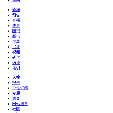
海南
论坛
预告
直播
成果
图书
新书
连载
书评
视频
研讨
访谈
培训
人物
报告
个性订阅
专题
调查
网站服务
社区