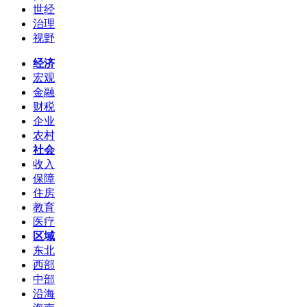
世经
治理
视野
经济
宏观
金融
财税
企业
农村
社会
收入
保障
住房
教育
医疗
区域
东北
西部
中部
沿海